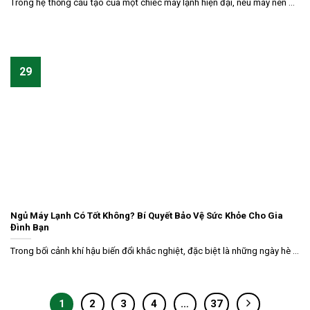
Trong hệ thống cấu tạo của một chiếc máy lạnh hiện đại, nếu máy nén ...
29
Ngủ Máy Lạnh Có Tốt Không? Bí Quyết Bảo Vệ Sức Khỏe Cho Gia
Đình Bạn
Trong bối cảnh khí hậu biến đổi khắc nghiệt, đặc biệt là những ngày hè ...
1
2
3
4
…
37