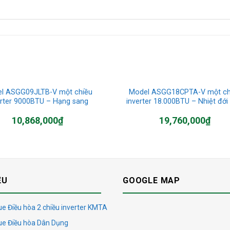
l ASGG09JLTB-V một chiều
Model ASGG18CPTA-V một ch
erter 9000BTU – Hạng sang
inverter 18.000BTU – Nhiệt đới
10,868,000
₫
19,760,000
₫
ỆU
GOOGLE MAP
e Điều hòa 2 chiều inverter KMTA
ue Điều hòa Dân Dụng