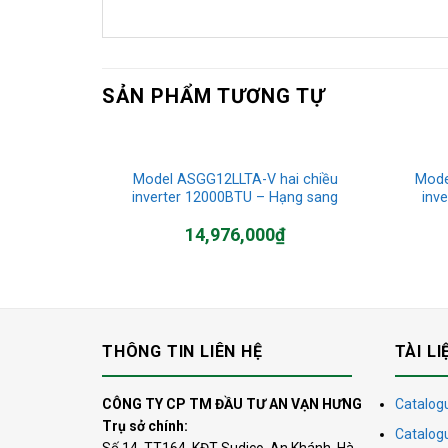
SẢN PHẨM TƯƠNG TỰ
Model ASGG12LLTA-V hai chiều
Mode
inverter 12000BTU – Hạng sang
inv
14,976,000
₫
THÔNG TIN LIÊN HỆ
TÀI LI
CÔNG TY CP TM ĐẦU TƯ AN VẠN HƯNG
Catalogu
Trụ sở chính:
Catalog
Số 14, TT164, KĐT Sudico, An Khánh, Hà