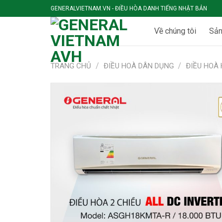
Skip
GENERALVIETNAM.VN - ĐIỀU HÒA DANH TIẾNG NHẬT BẢN
to
content
Về chúng tôi
Sả
/
/
TRANG CHỦ
ĐIỀU HOÀ DÂN DỤNG
ĐIỀU HOÀ 