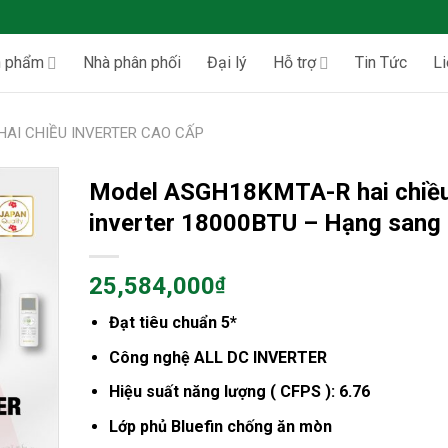
n phẩm
Nhà phân phối
Đại lý
Hỗ trợ
Tin Tức
Li
HAI CHIỀU INVERTER CAO CẤP
Model ASGH18KMTA-R hai chiề
inverter 18000BTU – Hạng sang
25,584,000
₫
Đạt tiêu chuẩn 5*
Công nghệ ALL DC INVERTER
Hiệu suất năng lượng ( CFPS ): 6.76
Lớp phủ Bluefin chống ăn mòn