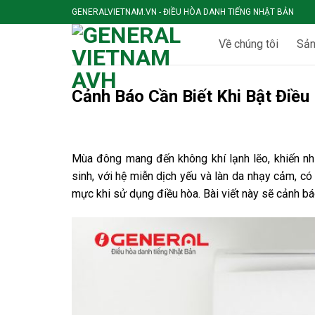
Skip
GENERALVIETNAM.VN - ĐIỀU HÒA DANH TIẾNG NHẬT BẢN
to
content
Về chúng tôi
Sả
Cảnh Báo Cần Biết Khi Bật Điề
Mùa đông mang đến không khí lạnh lẽo, khiến nh
sinh, với hệ miễn dịch yếu và làn da nhạy cảm,
mực khi sử dụng điều hòa. Bài viết này sẽ cảnh bá