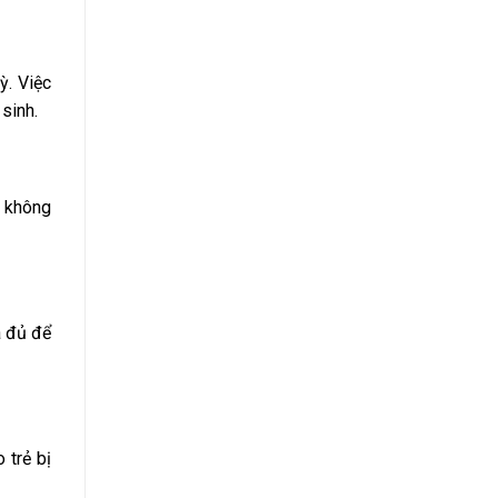
ỳ. Việc
 sinh.
g không
a đủ để
 trẻ bị