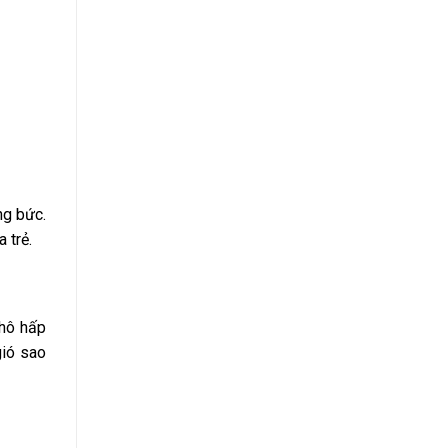
ng bức.
 trẻ.
 hô hấp
gió sao