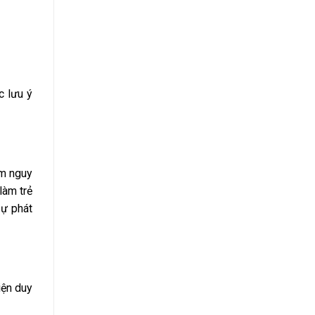
c lưu ý
ảm nguy
làm trẻ
sự phát
iện duy