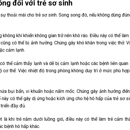
g đối với trẻ sơ sinh
 sự thoải mái cho trẻ sơ sinh. Song song đó, nếu không dùng đún
không khí khiến không gian trở nên khô ráo. Điều này có thể làm
ẻ cũng có thể bị ảnh hưởng. Chúng gây khó khăn trong việc thở. V
ặc cảm lạnh.
 có thể cảm thấy lạnh và dễ bị cảm lạnh hoặc các bệnh liên quan
độ cơ thể. Việc nhiệt độ trong phòng không duy trì ở mức phù hợp
chứa bụi bẩn, vi khuẩn hoặc nấm mốc. Chúng gây ảnh hưởng đế
ố này có thể gây dị ứng hoặc kích ứng cho hệ hô hấp của trẻ sơ si
 triển đầy đủ.
iệt là khi trẻ nằm dưới luồng gió, điều này có thể làm trẻ cảm th
ác bệnh hô hấp khác.