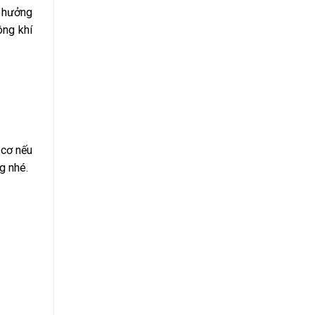
h hưởng
ông khí
 cơ nếu
g nhé.