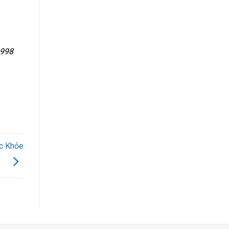
.998
c Khỏe