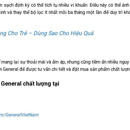
 sạch định kỳ có thể tích tụ nhiều vi khuẩn. Điều này có thể ản
h và thay thế bộ lọc ít nhất mỗi ba tháng một lần để duy trì kh
ng Cho Trẻ – Dùng Sao Cho Hiệu Quả
ể mang lại sự thoải mái và ấm áp, nhưng cũng tiềm ẩn nhiều nguy
ới General để được tư vấn chi tiết và đặt mua sản phẩm chất lượn
General chất lượng tại
om/GeneralVietNam