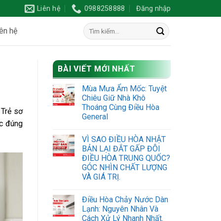
Liên hệ
0988258888
Đăng nhập
ên hệ
BÀI VIẾT MỚI NHẤT
Mùa Mưa Ẩm Mốc: Tuyệt
Chiêu Giữ Nhà Khô
Thoáng Cùng Điều Hòa
 Trẻ sơ
General
óc đúng
VÌ SAO ĐIỀU HÒA NHẬT
BẢN LẠI ĐẮT GẤP ĐÔI
ĐIỀU HÒA TRUNG QUỐC?
GÓC NHÌN CHẤT LƯỢNG
VÀ GIÁ TRỊ.
Điều Hòa Chảy Nước Dàn
Lạnh: Nguyên Nhân Và
Cách Xử Lý Nhanh Nhất.