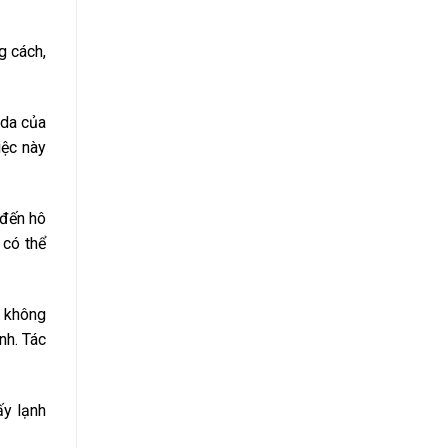
g cách,
 da của
iệc này
 đến hô
 có thể
n không
nh. Tác
ấy lạnh