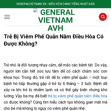
Skip
GENERALVIETNAM.VN - ĐIỀU HÒA DANH TIẾNG NHẬT BẢN
to
content
Trẻ Bị Viêm Phế Quản Nằm Điều Hòa Có
Được Không?
Trẻ nhỏ là đối tượng nhạy cảm, dễ mắc các bệnh tật. Do vậy,
người lớn cần hết sức lưu tâm để có cách chăm sóc con
khoa học. Trong đó, trẻ rất dễ bị viêm phế quản – một loại
bệnh hô hấp thường gặp ở trẻ từ 6 tháng – 3 tuổi. Bệnh dễ
xảy ra khi trẻ bị nhiễm lạnh và có thể gây biến chứng khó
lường. Vậy ba mẹ đã biết
trẻ bị viêm phế quản nằm điều hòa
có được không? Cùng tìm hiểu cách tạo không gian mát mẻ
cho bé mà không lo nguy cơ viêm phế quản nhé.