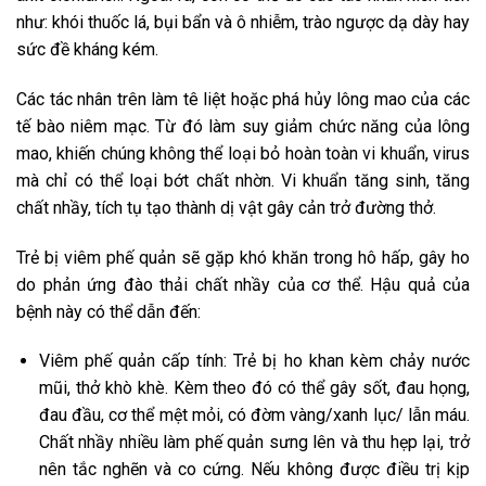
như: khói thuốc lá, bụi bẩn và ô nhiễm, trào ngược dạ dày hay
sức đề kháng kém.
Các tác nhân trên làm tê liệt hoặc phá hủy lông mao của các
tế bào niêm mạc. Từ đó làm suy giảm chức năng của lông
mao, khiến chúng không thể loại bỏ hoàn toàn vi khuẩn, virus
mà chỉ có thể loại bớt chất nhờn. Vi khuẩn tăng sinh, tăng
chất nhầy, tích tụ tạo thành dị vật gây cản trở đường thở.
Trẻ bị viêm phế quản sẽ gặp khó khăn trong hô hấp, gây ho
do phản ứng đào thải chất nhầy của cơ thể. Hậu quả của
bệnh này có thể dẫn đến:
Viêm phế quản cấp tính: Trẻ bị ho khan kèm chảy nước
mũi, thở khò khè. Kèm theo đó có thể gây sốt, đau họng,
đau đầu, cơ thể mệt mỏi, có đờm vàng/xanh lục/ lẫn máu.
Chất nhầy nhiều làm phế quản sưng lên và thu hẹp lại, trở
nên tắc nghẽn và co cứng. Nếu không được điều trị kịp