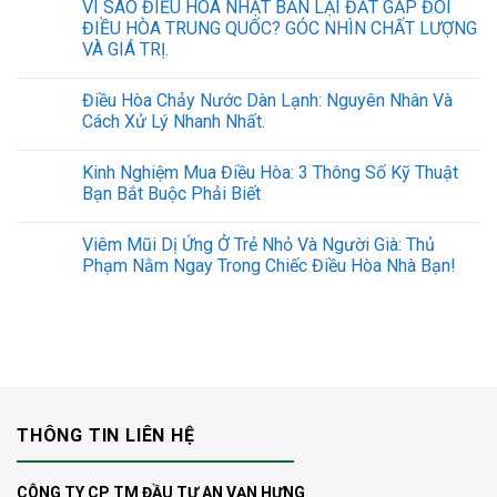
VÌ SAO ĐIỀU HÒA NHẬT BẢN LẠI ĐẮT GẤP ĐÔI
ĐIỀU HÒA TRUNG QUỐC? GÓC NHÌN CHẤT LƯỢNG
VÀ GIÁ TRỊ.
Điều Hòa Chảy Nước Dàn Lạnh: Nguyên Nhân Và
Cách Xử Lý Nhanh Nhất.
Kinh Nghiệm Mua Điều Hòa: 3 Thông Số Kỹ Thuật
Bạn Bắt Buộc Phải Biết
Viêm Mũi Dị Ứng Ở Trẻ Nhỏ Và Người Già: Thủ
Phạm Nằm Ngay Trong Chiếc Điều Hòa Nhà Bạn!
THÔNG TIN LIÊN HỆ
CÔNG TY CP TM ĐẦU TƯ AN VẠN HƯNG