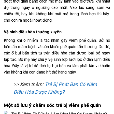
soát thời gian bằng cách mở máy lạnh vào giờ trưa, khi nhiệt
độ trong ngày ở ngưỡng cao nhất. Vào lúc sáng sớm và
chiều tối, hay khi không khí mát mẻ trong lành hơn thì hãy
cho con ra ngoài hoạt động.
Vệ sinh điều hòa thường xuyên
Không khí ô nhiễm là tác nhân gây viêm phế quản. Bởi nó
tiềm ẩn mầm bệnh và còn khiến phế quản tổn thương. Do đó,
các ổ bụi bẩn tích tụ trên điều hòa cần được loại bỏ ngay
lập tức. Bố mẹ hãy chú ý vệ sinh lớp lưới lọc ở dàn lạnh điều
hòa. Đây là vị trí dễ tích tụ bụi bẩn và làm phát tán vi khuẩn
vào không khí con đang hít thở hàng ngày.
>> Xem thêm:
Trẻ Bị Phát Ban Có Nằm
Điều Hòa Được Không?
Một số lưu ý chăm sóc trẻ bị viêm phế quản